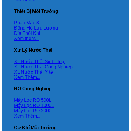
Thiết Bị Môi Trường
Phao Mac 3
Đồng Hồ Lưu Lượng
Đĩa Thổi Khí
Xem thêm...
Xử Lý Nước Thải
XL Nước Thải Sinh Hoạt
XL Nước Thải Công Nghiệp
XL Nước Thải Y tế
Xem Thêm...
RO Công Nghiệp
Máy Lọc RO 500L
Máy Lọc RO 1000L
Máy Lọc RO 2000L
Xem Thêm...
Cơ Khí Môi Trường