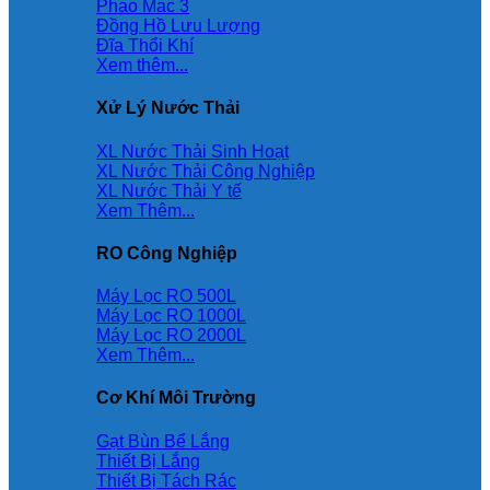
Phao Mac 3
Đồng Hồ Lưu Lượng
Đĩa Thổi Khí
Xem thêm...
Xử Lý Nước Thải
XL Nước Thải Sinh Hoạt
XL Nước Thải Công Nghiệp
XL Nước Thải Y tế
Xem Thêm...
RO Công Nghiệp
Máy Lọc RO 500L
Máy Lọc RO 1000L
Máy Lọc RO 2000L
Xem Thêm...
Cơ Khí Môi Trường
Gạt Bùn Bể Lắng
Thiết Bị Lắng
Thiết Bị Tách Rác