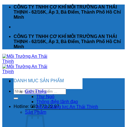
Chuyển
CÔNG TY TNHH CƠ KHÍ MÔI TRƯỜNG AN THÁI
đến
THỊNH - 62/16K, Ấp 3, Bà Điểm, Thành Phố Hồ Chí
nội
Minh
dung
CÔNG TY TNHH CƠ KHÍ MÔI TRƯỜNG AN THÁI
THỊNH - 62/16K, Ấp 3, Bà Điểm, Thành Phố Hồ Chí
Minh
DANH MỤC SẢN PHẨM
Tìm
Giới Thiệu
kiếm:
Thư Ngỏ
Thông điệp lãnh đạo
Hotline: 093.773.22.97
Hồ sơ Năng lực An Thái Thịnh
Sản Phẩm