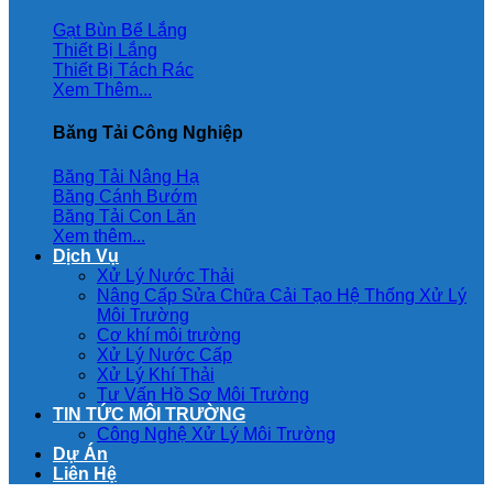
Gạt Bùn Bể Lắng
Thiết Bị Lắng
Thiết Bị Tách Rác
Xem Thêm...
Băng Tải Công Nghiệp
Băng Tải Nâng Hạ
Băng Cánh Bướm
Băng Tải Con Lăn
Xem thêm...
Dịch Vụ
Xử Lý Nước Thải
Nâng Cấp Sửa Chữa Cải Tạo Hệ Thống Xử Lý
Môi Trường
Cơ khí môi trường
Xử Lý Nước Cấp
Xử Lý Khí Thải
Tư Vấn Hồ Sơ Môi Trường
TIN TỨC MÔI TRƯỜNG
Công Nghệ Xử Lý Môi Trường
Dự Án
Liên Hệ