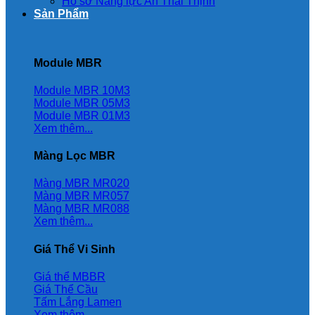
Hồ sơ Năng lực An Thái Thịnh
Sản Phẩm
Module MBR
Module MBR 10M3
Module MBR 05M3
Module MBR 01M3
Xem thêm...
Màng Lọc MBR
Màng MBR MR020
Màng MBR MR057
Màng MBR MR088
Xem thêm...
Giá Thể Vi Sinh
Giá thể MBBR
Giá Thể Cầu
Tấm Lắng Lamen
Xem thêm...