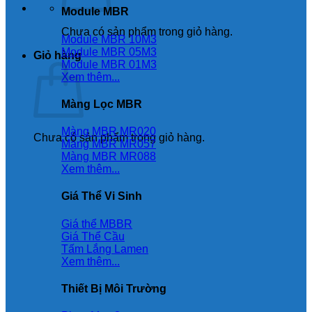
Module MBR
Chưa có sản phẩm trong giỏ hàng.
Module MBR 10M3
Module MBR 05M3
Giỏ hàng
Module MBR 01M3
Xem thêm...
Màng Lọc MBR
Màng MBR MR020
Chưa có sản phẩm trong giỏ hàng.
Màng MBR MR057
Màng MBR MR088
Xem thêm...
Giá Thể Vi Sinh
Giá thể MBBR
Giá Thể Cầu
Tấm Lắng Lamen
Xem thêm...
Thiết Bị Môi Trường