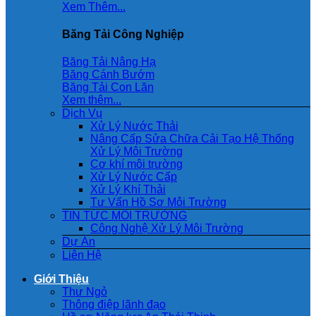
Xem Thêm...
Băng Tải Công Nghiệp
Băng Tải Nâng Hạ
Băng Cánh Bướm
Băng Tải Con Lăn
Xem thêm...
Dịch Vụ
Xử Lý Nước Thải
Nâng Cấp Sửa Chữa Cải Tạo Hệ Thống
Xử Lý Môi Trường
Cơ khí môi trường
Xử Lý Nước Cấp
Xử Lý Khí Thải
Tư Vấn Hồ Sơ Môi Trường
TIN TỨC MÔI TRƯỜNG
Công Nghệ Xử Lý Môi Trường
Dự Án
Liên Hệ
Giới Thiệu
Thư Ngỏ
Thông điệp lãnh đạo