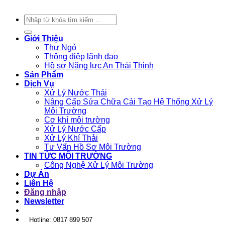
Tìm
kiếm:
Giới Thiệu
Thư Ngỏ
Thông điệp lãnh đạo
Hồ sơ Năng lực An Thái Thịnh
Sản Phẩm
Dịch Vụ
Xử Lý Nước Thải
Nâng Cấp Sửa Chữa Cải Tạo Hệ Thống Xử Lý
Môi Trường
Cơ khí môi trường
Xử Lý Nước Cấp
Xử Lý Khí Thải
Tư Vấn Hồ Sơ Môi Trường
TIN TỨC MÔI TRƯỜNG
Công Nghệ Xử Lý Môi Trường
Dự Án
Liên Hệ
Đăng nhập
Newsletter
Hotline: 0817 899 507