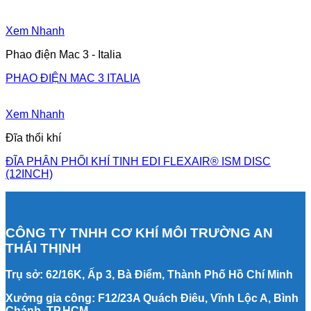
Xem Nhanh
Phao điện Mac 3 - Italia
PHAO ĐIỆN MAC 3 ITALIA
Xem Nhanh
Đĩa thổi khí
ĐĨA PHÂN PHỐI KHÍ TINH EDI FLEXAIR® ISM DISC
(12INCH)
CÔNG TY TNHH CƠ KHÍ MÔI TRƯỜNG AN
THÁI THỊNH
Trụ sở: 62/16K, Ấp 3, Bà Điểm, Thành Phố Hồ Chí Minh
Xưởng gia công: F12/23A Quách Điêu, Vĩnh Lộc A, Bình
Chánh, TP.HCM