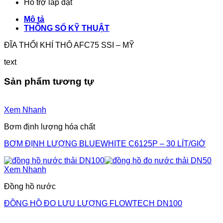
Hỗ trợ lắp đặt
Mô tả
THÔNG SỐ KỸ THUẬT
ĐĨA THỔI KHÍ THÔ AFC75 SSI – MỸ
text
Sản phẩm tương tự
Xem Nhanh
Bơm định lượng hóa chất
BƠM ĐỊNH LƯỢNG BLUEWHITE C6125P – 30 LÍT/GIỜ
Xem Nhanh
Đồng hồ nước
ĐỒNG HỒ ĐO LƯU LƯỢNG FLOWTECH DN100