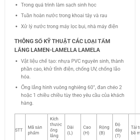
Trong quá trình làm sạch sinh học
Tuần hoàn nước trong khoai tây và rau
Xử lý nước trong máy lọc bụi, nhà máy điện
THÔNG SỐ KỸ THUẬT CÁC LOẠI TẤM
LẮNG LAMEN-LAMELLA LAMELA
Vật liệu chế tạo: nhựa PVC nguyên sinh, thành
phần cao, khử tĩnh điện, chống UV, chống lão
hóa.
Ống lắng hình vuông nghiêng 60°, đan chéo 2
hoặc 1 chiều chiều tùy theo yêu cầu của khách
hàng.
Kích
thước
Độ
Mã sản
Dài
Cao
Rộng
Tải 
STT
ống
dày
phẩm
(L)
(H)
(B)
bề 
lắng
(T)