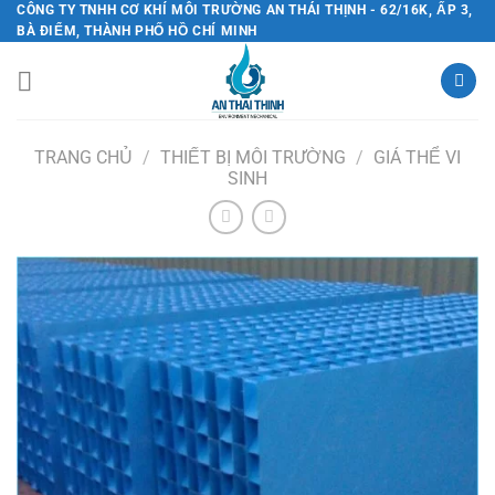
Chuyển
CÔNG TY TNHH CƠ KHÍ MÔI TRƯỜNG AN THÁI THỊNH - 62/16K, ẤP 3,
BÀ ĐIỂM, THÀNH PHỐ HỒ CHÍ MINH
đến
nội
dung
TRANG CHỦ
/
THIẾT BỊ MÔI TRƯỜNG
/
GIÁ THỂ VI
SINH