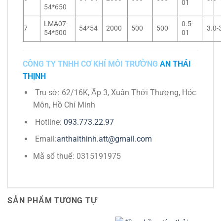
01
54*650
LMA07-
0.5-
7
54*54
2000
500
500
3.0-
54*500
01
CÔNG TY TNHH CƠ KHÍ MÔI TRƯỜNG
AN THÁI
THỊNH
Trụ sở: 62/16K, Ấp 3, Xuân Thới Thượng, Hóc
Môn, Hồ Chí Minh
Hotline:
093.773.22.97
Email:
anthaithinh.att@gmail.com
Mã số thuế: 0315191975
SẢN PHẨM TƯƠNG TỰ