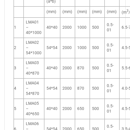
(a*b)
3
(mm)
(mm)
(mm)
(mm)
(mm)
(m
LMA01
0.5-
1
–
40*40
2000
1000
500
6.5-
01
40*1000
LMA02
0.5-
2
–
54*54
2000
1000
500
4.5-
01
54*1000
LMA03
0.5-
3
–
40*40
2000
870
500
5.5-
01
40*870
LMA04
0.5-
4
–
54*54
2000
870
500
4.0-
01
54*870
LMA05
0.5-
5
–
40*40
2000
650
500
4.5-
01
40*650
LMA06
0.5-
6
–
54*54
2000
650
500
3.5-