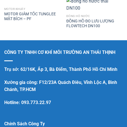
MOTOR KHUẤY
MOTOR GIẢM TỐC TUNGLEE
ĐỒNG HỒ NƯỚC
MẶT BÍCH – PF
ĐỒNG HỒ ĐO LƯU LƯỢNG
FLOWTECH DN100
CÔNG TY TNHH CƠ KHÍ MÔI TRƯỜNG AN THÁI THỊNH
Trụ sở: 62/16K, Ấp 3, Bà Điểm, Thành Phố Hồ Chí Minh
Xưởng gia công: F12/23A Quách Điêu, Vĩnh Lộc A, Bình
Chánh, TP.HCM
Hotline:
093.773.22.97
Chính Sách Công Ty