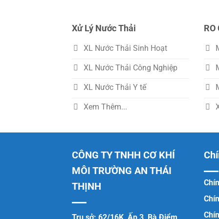
Xử Lý Nước Thải
RO 
XL Nước Thải Sinh Hoạt
XL Nước Thải Công Nghiệp
XL Nước Thải Y tế
Xem Thêm...
CÔNG TY TNHH CƠ KHÍ
Chí
MÔI TRƯỜNG AN THÁI
Chín
THỊNH
Chí
Chí
Trụ sở: 62/16K, Ấp 3, Bà Điểm,