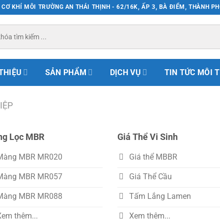
CƠ KHÍ MÔI TRƯỜNG AN THÁI THỊNH - 62/16K, ẤP 3, BÀ ĐIỂM, THÀNH P
 THIỆU
SẢN PHẨM
DỊCH VỤ
TIN TỨC MÔI 
IỆP
g Lọc MBR
Giá Thể Vi Sinh
Màng MBR MR020
Giá thể MBBR
Màng MBR MR057
Giá Thể Cầu
Màng MBR MR088
Tấm Lắng Lamen
Xem thêm...
Xem thêm...