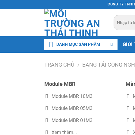
Chuyển
CÔNG TY TNHH 
đến
Tìm
nội
kiếm:
dung
GIỚI
DANH MỤC SẢN PHẨM
TRANG CHỦ
/
BĂNG TẢI CÔNG NGH
Module MBR
Màn
Module MBR 10M3
Module MBR 05M3
Module MBR 01M3
Xem thêm...