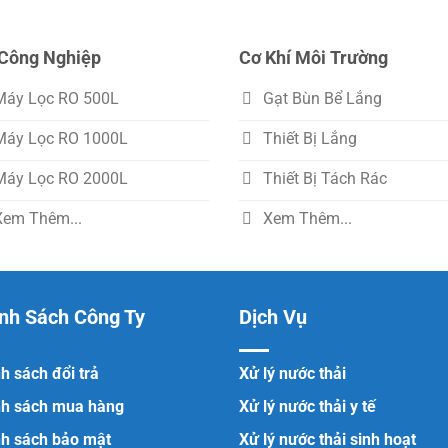
Công Nghiệp
Cơ Khí Môi Trường
Máy Lọc RO 500L
Gạt Bùn Bể Lắng
Máy Lọc RO 1000L
Thiết Bị Lắng
Máy Lọc RO 2000L
Thiết Bị Tách Rác
Xem Thêm...
Xem Thêm...
nh Sách Công Ty
Dịch Vụ
h sách đổi trả
Xử lý nước thải
nh sách mua hàng
Xử lý nước thải y tế
nh sách bảo mật
Xử lý nước thải sinh hoạt