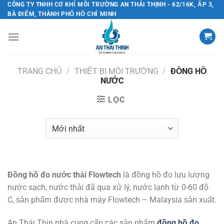
Chuyển
CÔNG TY TNHH CƠ KHÍ MÔI TRƯỜNG AN THÁI THỊNH - 62/16K, ẤP 3,
BÀ ĐIỂM, THÀNH PHỐ HỒ CHÍ MINH
đến
nội
dung
TRANG CHỦ
/
THIẾT BỊ MÔI TRƯỜNG
/
ĐỒNG HỒ
NƯỚC
LỌC
Đồng hồ đo nước thải Flowtech
là đồng hồ đo lưu lượng
nước sạch, nước thải đã qua xử lý, nước lạnh từ 0-60 độ
C, sản phẩm được nhà máy Flowtech – Malaysia sản xuất.
An Thái Thịn nhà cung cấp các sản phẩm
đồng hồ đo