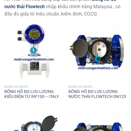
nước thải Flowtech
nhập khẩu chính hãng Malaysia , có
đầy đủ giấy tờ hiệu chuẩn, kiểm định, CO,CQ .
ĐỒNG HỒ NƯỚC
ĐỒNG HỒ NƯỚC
ĐỒNG HỒ ĐO LƯU LƯỢNG
ĐỒNG HỒ ĐO LƯU LƯỢNG
KIỂU ĐIỆN TỪ RIF100 – ITALY
NƯỚC THẢI FLOWTECH DN125