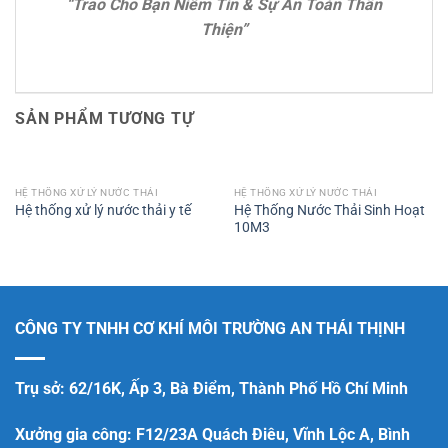
“Trao Cho Bạn Niềm Tin & Sự An Toàn Thân
Thiện”
SẢN PHẨM TƯƠNG TỰ
HỆ THỐNG XỬ LÝ NƯỚC THẢI
HỆ THỐNG XỬ LÝ NƯỚC THẢI
Hệ Thống Nước Thải Sinh Hoạt
Hệ thống xử lý nước thải y tế
10M3
CÔNG TY TNHH CƠ KHÍ MÔI TRƯỜNG AN THÁI THỊNH
Trụ sở: 62/16K, Ấp 3, Bà Điểm, Thành Phố Hồ Chí Minh
Xưởng gia công: F12/23A Quách Điêu, Vĩnh Lộc A, Bình