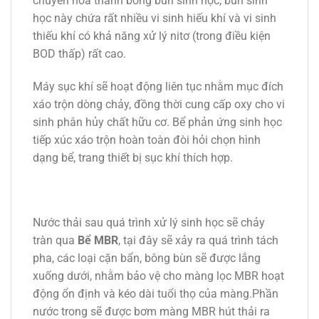
chuyển hóa thành bông bùn sinh học, bùn sinh
học này chứa rất nhiều vi sinh hiếu khí và vi sinh
thiếu khí có khả năng xử lý nitơ (trong điều kiện
BOD thấp) rất cao.
Máy sục khí sẽ hoạt động liên tục nhằm mục đích
xáo trộn dòng chảy, đồng thời cung cấp oxy cho vi
sinh phân hủy chất hữu cơ. Bể phản ứng sinh học
tiếp xúc xáo trộn hoàn toàn đòi hỏi chọn hình
dạng bể, trang thiết bị sục khí thích hợp.
Nước thải sau quá trình xử lý sinh học sẽ chảy
tràn qua
Bể MBR
, tại đây sẽ xảy ra quá trình tách
pha, các loại cặn bẩn, bông bùn sẽ được lắng
xuống dưới, nhằm bảo vệ cho màng lọc MBR hoạt
động ổn định và kéo dài tuổi thọ của màng.Phần
nước trong sẽ được bơm màng MBR hút thải ra