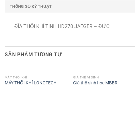
THÔNG SỐ KỸ THUẬT
ĐĨA THỔI KHÍ TINH HD270 JAEGER – ĐỨC
SẢN PHẨM TƯƠNG TỰ
MÁY THỔI KHÍ
GIÁ THỂ VI SINH
MÁY THỔI KHÍ LONGTECH
Giá thể sinh học MBBR