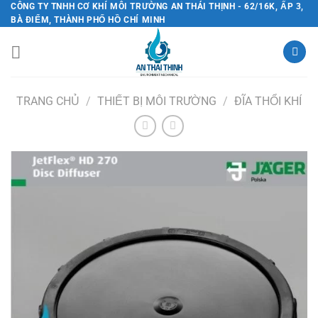
Chuyển
CÔNG TY TNHH CƠ KHÍ MÔI TRƯỜNG AN THÁI THỊNH - 62/16K, ẤP 3,
BÀ ĐIỂM, THÀNH PHỐ HỒ CHÍ MINH
đến
nội
dung
TRANG CHỦ
/
THIẾT BỊ MÔI TRƯỜNG
/
ĐĨA THỔI KHÍ