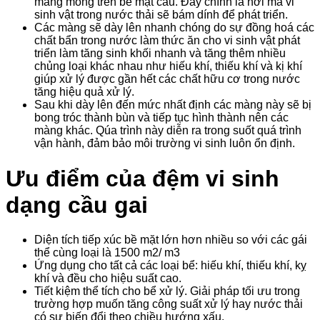
màng mỏng trên bề mặt cầu. Đây chính là nơi mà vi
sinh vật trong nước thải sẽ bám dính để phát triển.
Các màng sẽ dày lên nhanh chóng do sự đồng hoá các
chất bẩn trong nước làm thức ăn cho vi sinh vật phát
triển làm tăng sinh khối nhanh và tăng thêm nhiều
chủng loại khác nhau như hiếu khí, thiếu khí và kị khí
giúp xử lý được gần hết các chất hữu cơ trong nước
tăng hiệu quả xử lý.
Sau khi dày lên đến mức nhất định các màng này sẽ bị
bong tróc thành bùn và tiếp tục hình thành nên các
màng khác. Qúa trình này diễn ra trong suốt quá trình
vận hành, đảm bảo môi trường vi sinh luôn ổn định.
Ưu điểm của đệm vi sinh
dạng cầu gai
Diện tích tiếp xúc bề mặt lớn hơn nhiều so với các gái
thể cùng loại là 1500 m2/ m3
Ứng dụng cho tất cả các loại bể: hiếu khí, thiếu khí, kỵ
khí và đều cho hiệu suất cao.
Tiết kiệm thể tích cho bể xử lý. Giải pháp tối ưu trong
trường hợp muốn tăng công suất xử lý hay nước thải
có sự biến đổi theo chiều hướng xấu.