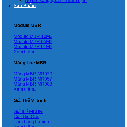
Hồ sơ Năng lực An Thái Thịnh
Sản Phẩm
Module MBR
Module MBR 10M3
Module MBR 05M3
Module MBR 01M3
Xem thêm...
Màng Lọc MBR
Màng MBR MR020
Màng MBR MR057
Màng MBR MR088
Xem thêm...
Giá Thể Vi Sinh
Giá thể MBBR
Giá Thể Cầu
Tấm Lắng Lamen
Xem thêm...