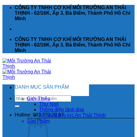
Chuyển
CÔNG TY TNHH CƠ KHÍ MÔI TRƯỜNG AN THÁI
đến
THỊNH - 62/16K, Ấp 3, Bà Điểm, Thành Phố Hồ Chí
nội
Minh
dung
CÔNG TY TNHH CƠ KHÍ MÔI TRƯỜNG AN THÁI
THỊNH - 62/16K, Ấp 3, Bà Điểm, Thành Phố Hồ Chí
Minh
DANH MỤC SẢN PHẨM
Tìm
Giới Thiệu
kiếm:
Thư Ngỏ
Thông điệp lãnh đạo
Hotline: 093.773.22.97
Hồ sơ Năng lực An Thái Thịnh
Sản Phẩm