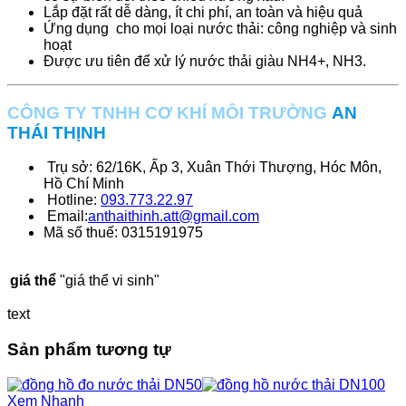
Lắp đặt rất dễ dàng, ít chi phí, an toàn và hiệu quả
Ứng dụng cho mọi loại nước thải: công nghiệp và sinh
hoạt
Được ưu tiên để xử lý nước thải giàu NH4+, NH3.
CÔNG TY TNHH CƠ KHÍ MÔI TRƯỜNG
AN
THÁI THỊNH
Trụ sở: 62/16K, Ấp 3, Xuân Thới Thượng, Hóc Môn,
Hồ Chí Minh
Hotline:
093.773.22.97
Email:
anthaithinh.att@gmail.com
Mã số thuế: 0315191975
giá thể
"giá thể vi sinh"
text
Sản phẩm tương tự
Xem Nhanh