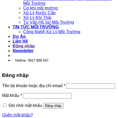
Môi Trường
Cơ khí môi trường
Xử Lý Nước Cấp
Xử Lý Khí Thải
Tư Vấn Hồ Sơ Môi Trường
TIN TỨC MÔI TRƯỜNG
Công Nghệ Xử Lý Môi Trường
Dự Án
Liên Hệ
Đăng nhập
Newsletter
Hotline: 0817 899 507
Đăng nhập
Tên tài khoản hoặc địa chỉ email
*
Mật khẩu
*
Ghi nhớ mật khẩu
Đăng nhập
Quên mật khẩu?