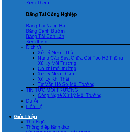
Xem Thêm...
Băng Tải Công Nghiệp
Băng Tải Nâng Hạ
Băng Cánh Bướm
Băng Tải Con Lăn
Xem thêm...
Dịch Vụ
Xử Lý Nước Thải
Nâng Cấp Sửa Chữa Cải Tạo Hệ Thống
Xử Lý Môi Trường
Cơ khí môi trường
Xử Lý Nước Cấp
Xử Lý Khí Thải
Tư Vấn Hồ Sơ Môi Trường
TIN TỨC MÔI TRƯỜNG
Công Nghệ Xử Lý Môi Trường
Dự Án
Liên Hệ
Giới Thiệu
Thư Ngỏ
Thông điệp lãnh đạo