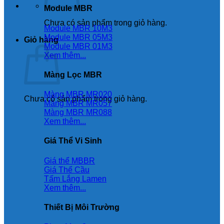
Module MBR
Chưa có sản phẩm trong giỏ hàng.
Module MBR 10M3
Module MBR 05M3
Giỏ hàng
Module MBR 01M3
Xem thêm...
Màng Lọc MBR
Màng MBR MR020
Chưa có sản phẩm trong giỏ hàng.
Màng MBR MR057
Màng MBR MR088
Xem thêm...
Giá Thể Vi Sinh
Giá thể MBBR
Giá Thể Cầu
Tấm Lắng Lamen
Xem thêm...
Thiết Bị Môi Trường