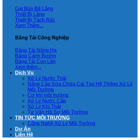
Gạt Bùn Bể Lắng
Thiết Bị Lắng
Thiết Bị Tách Rác
Xem Thêm...
Băng Tải Công Nghiệp
Băng Tải Nâng Hạ
Băng Cánh Bướm
Băng Tải Con Lăn
Xem thêm...
Dịch Vụ
Xử Lý Nước Thải
Nâng Cấp Sửa Chữa Cải Tạo Hệ Thống Xử Lý
Môi Trường
Cơ khí môi trường
Xử Lý Nước Cấp
Xử Lý Khí Thải
Tư Vấn Hồ Sơ Môi Trường
TIN TỨC MÔI TRƯỜNG
Công Nghệ Xử Lý Môi Trường
Dự Án
Liên Hệ