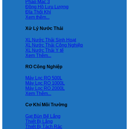
Phao Mac 3
Đồng Hồ Lưu Lượng
Đĩa Thổi Khí
Xem thêm...
Xử Lý Nước Thải
XL Nước Thải Sinh Hoạt
XL Nước Thải Công Nghiệp
XL Nước Thải Y tế
Xem Thêm...
RO Công Nghiệp
Máy Lọc RO 500L
Máy Lọc RO 1000L
Máy Lọc RO 2000L
Xem Thêm...
Cơ Khí Môi Trường
Gạt Bùn Bể Lắng
Thiết Bị Lắng
Thiết Bị Tách Rác