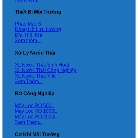
Thiết Bị Môi Trường
Phao Mac 3
Đồng Hồ Lưu Lượng
Đĩa Thổi Khí
Xem thêm...
Xử Lý Nước Thải
XL Nước Thải Sinh Hoạt
XL Nước Thải Công Nghiệp
XL Nước Thải Y tế
Xem Thêm...
RO Công Nghiệp
Máy Lọc RO 500L
Máy Lọc RO 1000L
Máy Lọc RO 2000L
Xem Thêm...
Cơ Khí Môi Trường