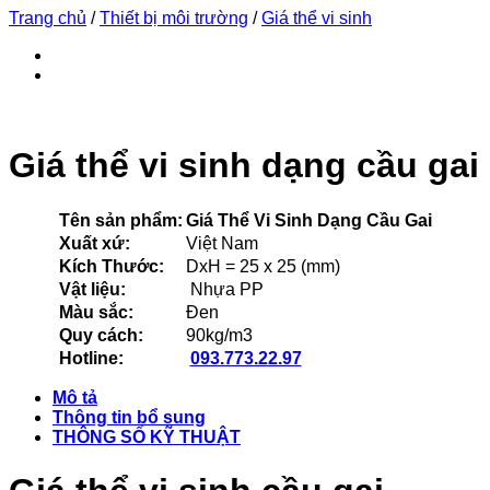
Trang chủ
/
Thiết bị môi trường
/
Giá thể vi sinh
Giá thể vi sinh dạng cầu gai
Tên sản phẩm:
Giá Thể Vi Sinh Dạng Cầu Gai
Xuất xứ:
Việt Nam
Kích Thước:
DxH = 25 x 25 (mm)
Vật liệu:
Nhựa PP
Màu sắc:
Đen
Quy cách:
90kg/m3
Hotline:
093.773.22.97
Mô tả
Thông tin bổ sung
THÔNG SỐ KỸ THUẬT