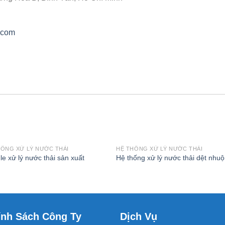
.com
HỐNG XỬ LÝ NƯỚC THẢI
HỆ THỐNG XỬ LÝ NƯỚC THẢI
e xử lý nước thải sản xuất
Hệ thống xử lý nước thải dệt nhu
ính Sách Công Ty
Dịch Vụ