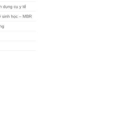
h dụng cụ y tế
ý sinh học – MBR
ộng