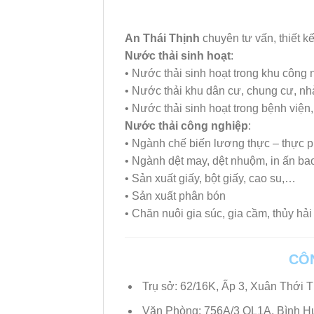
An Thái Thịnh
chuyên tư vấn, thiết kế
Nước thải sinh hoạt
:
• Nước thải sinh hoạt trong khu công 
• Nước thải khu dân cư, chung cư, nh
• Nước thải sinh hoạt trong bệnh việ
Nước thải công nghiệp
:
• Ngành chế biến lương thực – thực p
• Ngành dệt may, dệt nhuộm, in ấn ba
• Sản xuất giấy, bột giấy, cao su,…
• Sản xuất phân bón
• Chăn nuôi gia súc, gia cầm, thủy hải
CÔ
Trụ sở: 62/16K, Ấp 3, Xuân Thới 
Văn Phòng: 756A/3 QL1A, Bình Hư