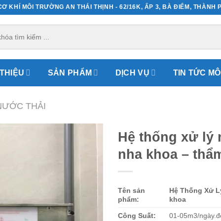
Ơ KHÍ MÔI TRƯỜNG AN THÁI THỊNH - 62/16K, ẤP 3, BÀ ĐIỂM, THÀNH 
 THIỆU
SẢN PHẨM
DỊCH VỤ
TIN TỨC M
NƯỚC THẢI
Hệ thống xử lý 
nha khoa – thẩ
Tên sản
Hệ Thống Xử L
phẩm:
khoa
Công Suất:
01-05m3/ngày.