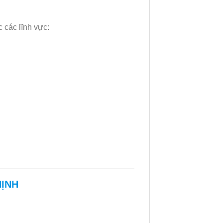
c các lĩnh vực:
HỊNH