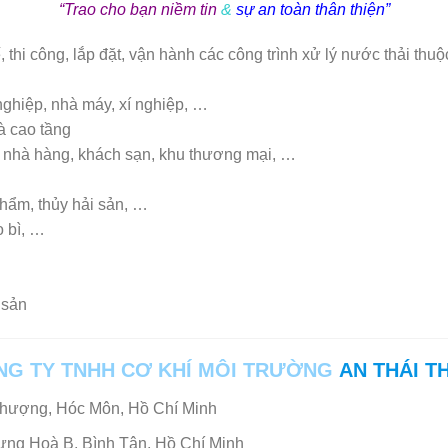
“Trao cho bạn niềm tin
&
sự an toàn thân thiện”
, thi công, lắp đặt, vận hành các công trình xử lý nước thải thuộ
nghiệp, nhà máy, xí nghiệp, …
à cao tầng
n, nhà hàng, khách sạn, khu thương mại, …
hẩm, thủy hải sản, …
o bì, …
 sản
NG TY TNHH CƠ KHÍ MÔI TRƯỜNG
AN THÁI T
Thượng, Hóc Môn, Hồ Chí Minh
ng Hoà B, Bình Tân, Hồ Chí Minh