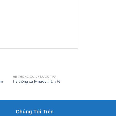
HỆ THỐNG XỬ LÝ NƯỚC THẢI
HỆ THỐNG XỬ LÝ NƯỚ
ộm
Hệ thống xử lý nước thải y tế
Hệ thống xử lý nước 
Chúng Tôi Trên