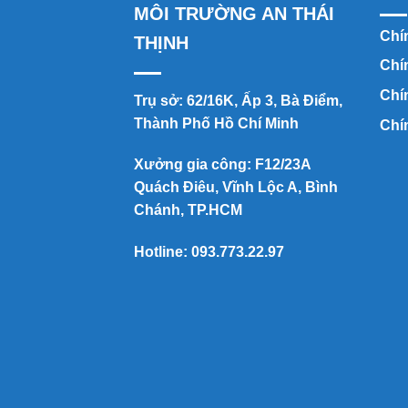
MÔI TRƯỜNG AN THÁI
Chín
THỊNH
Chí
Chí
Trụ sở: 62/16K, Ấp 3, Bà Điểm,
Thành Phố Hồ Chí Minh
Chí
Xưởng gia công: F12/23A
Quách Điêu, Vĩnh Lộc A, Bình
Chánh, TP.HCM
Hotline:
093.773.22.97