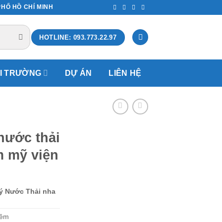
PHỐ HỒ CHÍ MINH
HOTLINE: 093.773.22.97
ÔI TRƯỜNG
DỰ ÁN
LIÊN HỆ
nước thải
m mỹ viện
ý Nước Thải nha
đêm