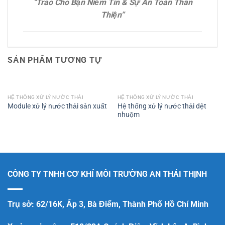
“Trao Cho Bạn Niềm Tin & Sự An Toàn Thân
Thiện”
SẢN PHẨM TƯƠNG TỰ
HỆ THỐNG XỬ LÝ NƯỚC THẢI
HỆ THỐNG XỬ LÝ NƯỚC THẢI
Hệ thống xử lý nước thải dệt
Module xử lý nước thải sản xuất
nhuộm
CÔNG TY TNHH CƠ KHÍ MÔI TRƯỜNG AN THÁI THỊNH
Trụ sở: 62/16K, Ấp 3, Bà Điểm, Thành Phố Hồ Chí Minh