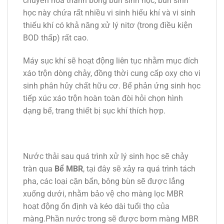
chuyển hóa thành bông bùn sinh học, bùn sinh
học này chứa rất nhiều vi sinh hiếu khí và vi sinh
thiếu khí có khả năng xử lý nitơ (trong điều kiện
BOD thấp) rất cao.
Máy sục khí sẽ hoạt động liên tục nhằm mục đích
xáo trộn dòng chảy, đồng thời cung cấp oxy cho vi
sinh phân hủy chất hữu cơ. Bể phản ứng sinh học
tiếp xúc xáo trộn hoàn toàn đòi hỏi chọn hình
dạng bể, trang thiết bị sục khí thích hợp.
Nước thải sau quá trình xử lý sinh học sẽ chảy
tràn qua
Bể MBR
, tại đây sẽ xảy ra quá trình tách
pha, các loại cặn bẩn, bông bùn sẽ được lắng
xuống dưới, nhằm bảo vệ cho màng lọc MBR
hoạt động ổn định và kéo dài tuổi thọ của
màng.Phần nước trong sẽ được bơm màng MBR