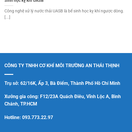
Sinh học kỵ khí UASB
Công nghệ xử lý nước thải UASB là bể sinh học kỵ khí ngược dòng.
[...]
CÔNG TY TNHH CƠ KHÍ MÔI TRƯỜNG AN THÁI THỊNH
Trụ sở: 62/16K, Ấp 3, Bà Điểm, Thành Phố Hồ Chí Minh
Xưởng gia công: F12/23A Quách Điêu, Vĩnh Lộc A, Bình
Chánh, TP.HCM
Hotline:
093.773.22.97