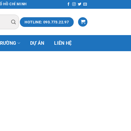
HỐ HỒ CHÍ MINH
HOTLINE: 093.773.22.97
TRƯỜNG
DỰ ÁN
LIÊN HỆ