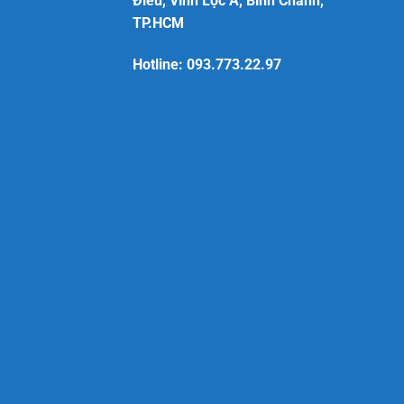
Điêu, Vĩnh Lộc A, Bình Chánh,
TP.HCM
Hotline:
093.773.22.97