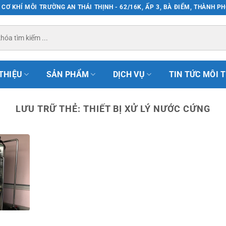
CƠ KHÍ MÔI TRƯỜNG AN THÁI THỊNH - 62/16K, ẤP 3, BÀ ĐIỂM, THÀNH P
 THIỆU
SẢN PHẨM
DỊCH VỤ
TIN TỨC MÔI 
LƯU TRỮ THẺ:
THIẾT BỊ XỬ LÝ NƯỚC CỨNG