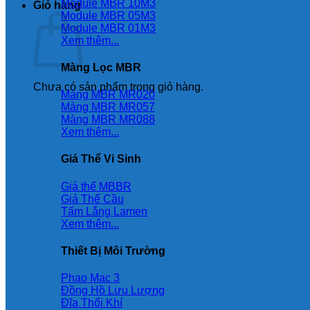
Module MBR 10M3
Giỏ hàng
Module MBR 05M3
Module MBR 01M3
Xem thêm...
Màng Lọc MBR
Chưa có sản phẩm trong giỏ hàng.
Màng MBR MR020
Màng MBR MR057
Màng MBR MR088
Xem thêm...
Giá Thể Vi Sinh
Giá thể MBBR
Giá Thể Cầu
Tấm Lắng Lamen
Xem thêm...
Thiết Bị Môi Trường
Phao Mac 3
Đồng Hồ Lưu Lượng
Đĩa Thổi Khí