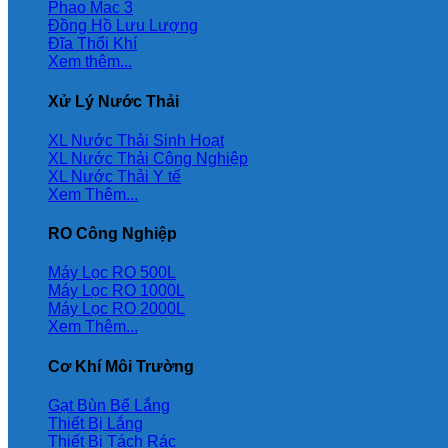
Phao Mac 3
Đồng Hồ Lưu Lượng
Đĩa Thổi Khí
Xem thêm...
Xử Lý Nước Thải
XL Nước Thải Sinh Hoạt
XL Nước Thải Công Nghiệp
XL Nước Thải Y tế
Xem Thêm...
RO Công Nghiệp
Máy Lọc RO 500L
Máy Lọc RO 1000L
Máy Lọc RO 2000L
Xem Thêm...
Cơ Khí Môi Trường
Gạt Bùn Bể Lắng
Thiết Bị Lắng
Thiết Bị Tách Rác