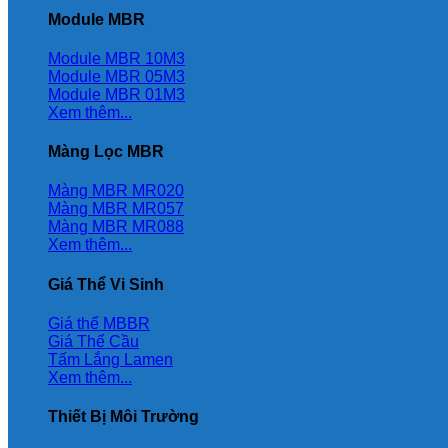
Module MBR
Module MBR 10M3
Module MBR 05M3
Module MBR 01M3
Xem thêm...
Màng Lọc MBR
Màng MBR MR020
Màng MBR MR057
Màng MBR MR088
Xem thêm...
Giá Thể Vi Sinh
Giá thể MBBR
Giá Thể Cầu
Tấm Lắng Lamen
Xem thêm...
Thiết Bị Môi Trường