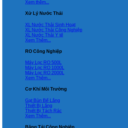
Xem thêm...
Xử Lý Nước Thải
XL Nước Thải Sinh Hoạt
XL Nước Thải Công Nghiệp
XL Nước Thải Y tế
Xem Thêm...
RO Công Nghiệp
Máy Lọc RO 500L
Máy Lọc RO 1000L
Máy Lọc RO 2000L
Xem Thêm...
Cơ Khí Môi Trường
Gạt Bùn Bể Lắng
Thiết Bị Lắng
Thiết Bị Tách Rác
Xem Thêm...
Băng Tải Công Nghiệp