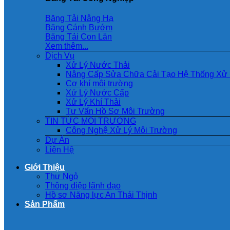
Băng Tải Nâng Hạ
Băng Cánh Bướm
Băng Tải Con Lăn
Xem thêm...
Dịch Vụ
Xử Lý Nước Thải
Nâng Cấp Sửa Chữa Cải Tạo Hệ Thống Xử 
Cơ khí môi trường
Xử Lý Nước Cấp
Xử Lý Khí Thải
Tư Vấn Hồ Sơ Môi Trường
TIN TỨC MÔI TRƯỜNG
Công Nghệ Xử Lý Môi Trường
Dự Án
Liên Hệ
Giới Thiệu
Thư Ngỏ
Thông điệp lãnh đạo
Hồ sơ Năng lực An Thái Thịnh
Sản Phẩm