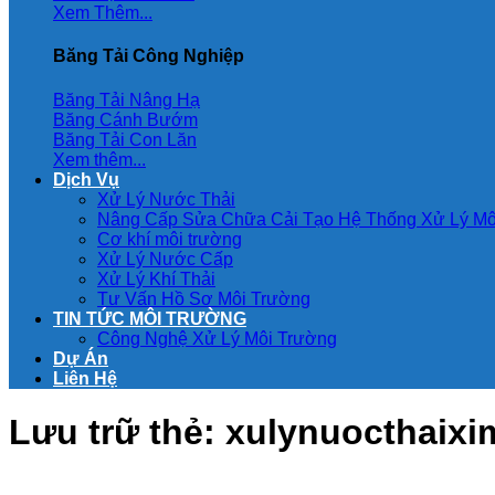
Xem Thêm...
Băng Tải Công Nghiệp
Băng Tải Nâng Hạ
Băng Cánh Bướm
Băng Tải Con Lăn
Xem thêm...
Dịch Vụ
Xử Lý Nước Thải
Nâng Cấp Sửa Chữa Cải Tạo Hệ Thống Xử Lý Mô
Cơ khí môi trường
Xử Lý Nước Cấp
Xử Lý Khí Thải
Tư Vấn Hồ Sơ Môi Trường
TIN TỨC MÔI TRƯỜNG
Công Nghệ Xử Lý Môi Trường
Dự Án
Liên Hệ
Lưu trữ thẻ:
xulynuocthaixi