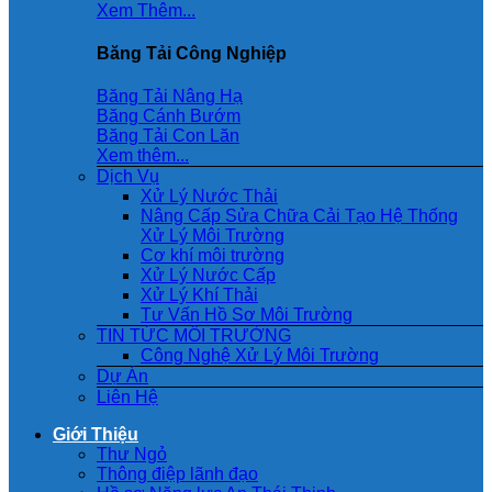
Xem Thêm...
Băng Tải Công Nghiệp
Băng Tải Nâng Hạ
Băng Cánh Bướm
Băng Tải Con Lăn
Xem thêm...
Dịch Vụ
Xử Lý Nước Thải
Nâng Cấp Sửa Chữa Cải Tạo Hệ Thống
Xử Lý Môi Trường
Cơ khí môi trường
Xử Lý Nước Cấp
Xử Lý Khí Thải
Tư Vấn Hồ Sơ Môi Trường
TIN TỨC MÔI TRƯỜNG
Công Nghệ Xử Lý Môi Trường
Dự Án
Liên Hệ
Giới Thiệu
Thư Ngỏ
Thông điệp lãnh đạo