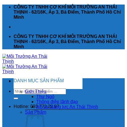
Chuyển
CÔNG TY TNHH CƠ KHÍ MÔI TRƯỜNG AN THÁI
đến
THỊNH - 62/16K, Ấp 3, Bà Điểm, Thành Phố Hồ Chí
nội
Minh
dung
CÔNG TY TNHH CƠ KHÍ MÔI TRƯỜNG AN THÁI
THỊNH - 62/16K, Ấp 3, Bà Điểm, Thành Phố Hồ Chí
Minh
DANH MỤC SẢN PHẨM
Tìm
Giới Thiệu
kiếm:
Thư Ngỏ
Thông điệp lãnh đạo
Hotline: 093.773.22.97
Hồ sơ Năng lực An Thái Thịnh
Sản Phẩm