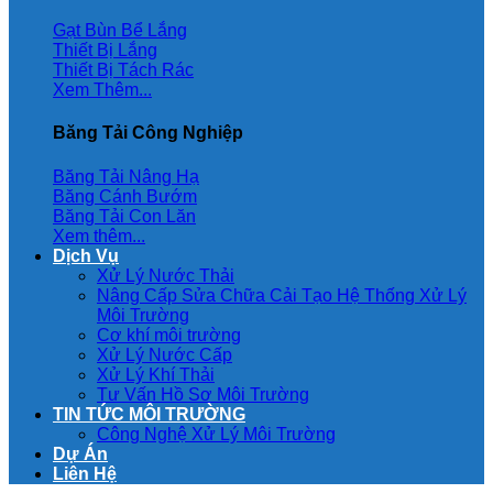
Gạt Bùn Bể Lắng
Thiết Bị Lắng
Thiết Bị Tách Rác
Xem Thêm...
Băng Tải Công Nghiệp
Băng Tải Nâng Hạ
Băng Cánh Bướm
Băng Tải Con Lăn
Xem thêm...
Dịch Vụ
Xử Lý Nước Thải
Nâng Cấp Sửa Chữa Cải Tạo Hệ Thống Xử Lý
Môi Trường
Cơ khí môi trường
Xử Lý Nước Cấp
Xử Lý Khí Thải
Tư Vấn Hồ Sơ Môi Trường
TIN TỨC MÔI TRƯỜNG
Công Nghệ Xử Lý Môi Trường
Dự Án
Liên Hệ