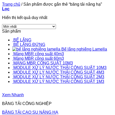
Trang chủ
/
Sản phẩm được gắn thẻ “băng tải nâng hạ”
Lọc
Hiển thị kết quả duy nhất
Sản phẩm
BỂ LẮNG
BỂ LẮNG ĐỨNG
Bể lắng nghiêng Lamella
Màng MBR công suất 40m3
Màng MBR công suất 60m3
MÀNG MBR CÔNG SUẤT 10M3
MODULE XỬ LÝ NƯỚC THẢI CÔNG SUẤT 10M3
MODULE XỬ LÝ NƯỚC THẢI CÔNG SUẤT 4M3
MODULE XỬ LÝ NƯỚC THẢI CÔNG SUẤT 2M3
MODULE XỬ LÝ NƯỚC THẢI CÔNG SUẤT 1M3
Xem Nhanh
BĂNG TẢI CÔNG NGHIỆP
BĂNG TẢI CAO SU NÂNG HẠ