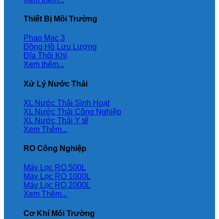
Thiết Bị Môi Trường
Phao Mac 3
Đồng Hồ Lưu Lượng
Đĩa Thổi Khí
Xem thêm...
Xử Lý Nước Thải
XL Nước Thải Sinh Hoạt
XL Nước Thải Công Nghiệp
XL Nước Thải Y tế
Xem Thêm...
RO Công Nghiệp
Máy Lọc RO 500L
Máy Lọc RO 1000L
Máy Lọc RO 2000L
Xem Thêm...
Cơ Khí Môi Trường