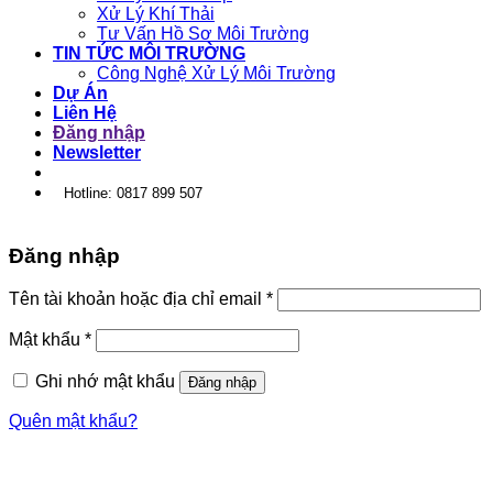
Xử Lý Khí Thải
Tư Vấn Hồ Sơ Môi Trường
TIN TỨC MÔI TRƯỜNG
Công Nghệ Xử Lý Môi Trường
Dự Án
Liên Hệ
Đăng nhập
Newsletter
Hotline: 0817 899 507
Đăng nhập
Tên tài khoản hoặc địa chỉ email
*
Mật khẩu
*
Ghi nhớ mật khẩu
Đăng nhập
Quên mật khẩu?