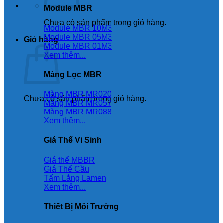
Module MBR
Chưa có sản phẩm trong giỏ hàng.
Module MBR 10M3
Module MBR 05M3
Giỏ hàng
Module MBR 01M3
Xem thêm...
Màng Lọc MBR
Màng MBR MR020
Chưa có sản phẩm trong giỏ hàng.
Màng MBR MR057
Màng MBR MR088
Xem thêm...
Giá Thể Vi Sinh
Giá thể MBBR
Giá Thể Cầu
Tấm Lắng Lamen
Xem thêm...
Thiết Bị Môi Trường