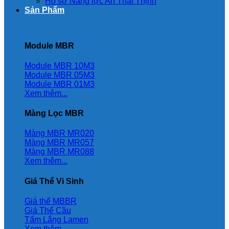
Hồ sơ Năng lực An Thái Thịnh
Sản Phẩm
Module MBR
Module MBR 10M3
Module MBR 05M3
Module MBR 01M3
Xem thêm...
Màng Lọc MBR
Màng MBR MR020
Màng MBR MR057
Màng MBR MR088
Xem thêm...
Giá Thể Vi Sinh
Giá thể MBBR
Giá Thể Cầu
Tấm Lắng Lamen
Xem thêm...