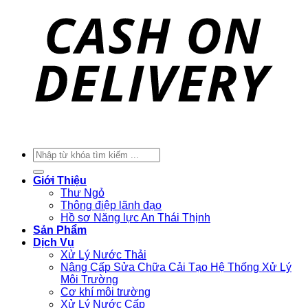
Tìm
kiếm:
Giới Thiệu
Thư Ngỏ
Thông điệp lãnh đạo
Hồ sơ Năng lực An Thái Thịnh
Sản Phẩm
Dịch Vụ
Xử Lý Nước Thải
Nâng Cấp Sửa Chữa Cải Tạo Hệ Thống Xử Lý
Môi Trường
Cơ khí môi trường
Xử Lý Nước Cấp