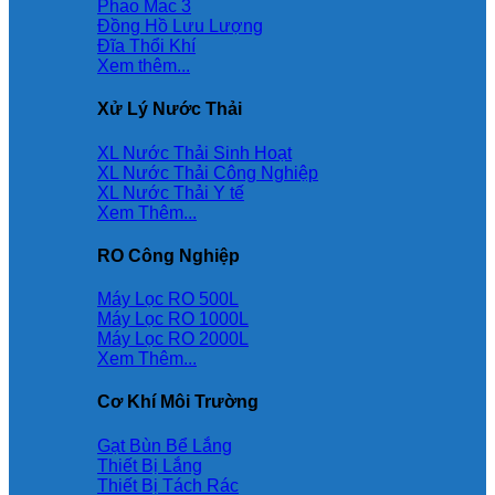
Phao Mac 3
Đồng Hồ Lưu Lượng
Đĩa Thổi Khí
Xem thêm...
Xử Lý Nước Thải
XL Nước Thải Sinh Hoạt
XL Nước Thải Công Nghiệp
XL Nước Thải Y tế
Xem Thêm...
RO Công Nghiệp
Máy Lọc RO 500L
Máy Lọc RO 1000L
Máy Lọc RO 2000L
Xem Thêm...
Cơ Khí Môi Trường
Gạt Bùn Bể Lắng
Thiết Bị Lắng
Thiết Bị Tách Rác