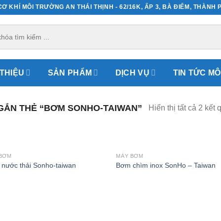
Ơ KHÍ MÔI TRƯỜNG AN THÁI THỊNH - 62/16K, ẤP 3, BÀ ĐIỂM, THÀNH 
 THIỆU
SẢN PHẨM
DỊCH VỤ
TIN TỨC M
ẮN THẺ “BƠM SONHO-TAIWAN”
Hiển thị tất cả 2 kết 
 BƠM
MÁY BƠM
nước thải Sonho-taiwan
Bơm chìm inox SonHo – Taiwan