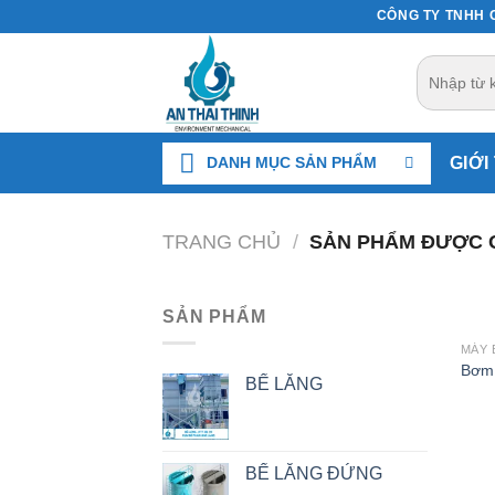
Chuyển
CÔNG TY TNHH C
đến
Tìm
nội
kiếm:
dung
DANH MỤC SẢN PHẨM
GIỚI
TRANG CHỦ
/
SẢN PHẨM ĐƯỢC G
SẢN PHẨM
MÁY
Bơm 
BỂ LẮNG
BỂ LẮNG ĐỨNG