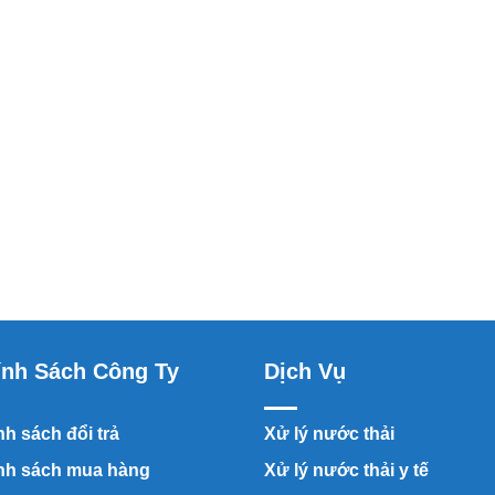
ính Sách Công Ty
Dịch Vụ
h sách đổi trả
Xử lý nước thải
nh sách mua hàng
Xử lý nước thải y tế