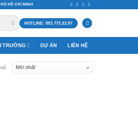
PHỐ HỒ CHÍ MINH
HOTLINE: 093.773.22.97
ÔI TRƯỜNG
DỰ ÁN
LIÊN HỆ
quả