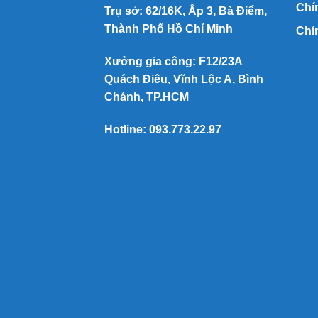
Chí
Trụ sở: 62/16K, Ấp 3, Bà Điểm,
Thành Phố Hồ Chí Minh
Chí
Xưởng gia công: F12/23A
Quách Điêu, Vĩnh Lộc A, Bình
Chánh, TP.HCM
Hotline:
093.773.22.97