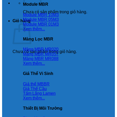
Module MBR
Chưa có sản phẩm trong giỏ hàng.
Module MBR 10M3
Module MBR 05M3
Giỏ hàng
Module MBR 01M3
Xem thêm...
Màng Lọc MBR
Màng MBR MR020
Chưa có sản phẩm trong giỏ hàng.
Màng MBR MR057
Màng MBR MR088
Xem thêm...
Giá Thể Vi Sinh
Giá thể MBBR
Giá Thể Cầu
Tấm Lắng Lamen
Xem thêm...
Thiết Bị Môi Trường