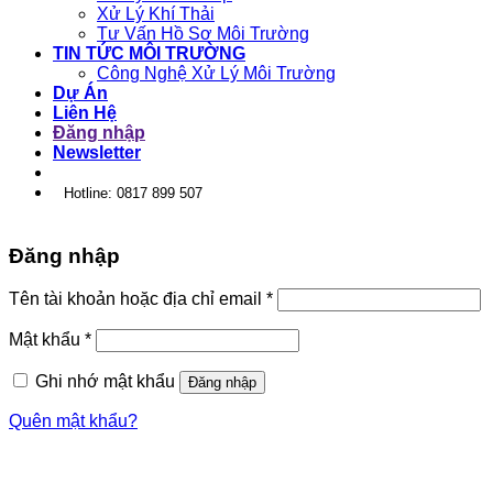
Xử Lý Khí Thải
Tư Vấn Hồ Sơ Môi Trường
TIN TỨC MÔI TRƯỜNG
Công Nghệ Xử Lý Môi Trường
Dự Án
Liên Hệ
Đăng nhập
Newsletter
Hotline: 0817 899 507
Đăng nhập
Tên tài khoản hoặc địa chỉ email
*
Mật khẩu
*
Ghi nhớ mật khẩu
Đăng nhập
Quên mật khẩu?