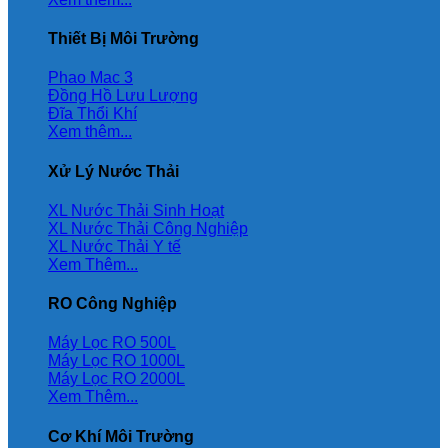
Thiết Bị Môi Trường
Phao Mac 3
Đồng Hồ Lưu Lượng
Đĩa Thổi Khí
Xem thêm...
Xử Lý Nước Thải
XL Nước Thải Sinh Hoạt
XL Nước Thải Công Nghiệp
XL Nước Thải Y tế
Xem Thêm...
RO Công Nghiệp
Máy Lọc RO 500L
Máy Lọc RO 1000L
Máy Lọc RO 2000L
Xem Thêm...
Cơ Khí Môi Trường