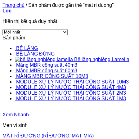
Trang chủ
/
Sản phẩm được gắn thẻ “mat ri duong”
Lọc
Hiển thị kết quả duy nhất
Sản phẩm
BỂ LẮNG
BỂ LẮNG ĐỨNG
Bể lắng nghiêng Lamella
Màng MBR công suất 40m3
Màng MBR công suất 60m3
MÀNG MBR CÔNG SUẤT 10M3
MODULE XỬ LÝ NƯỚC THẢI CÔNG SUẤT 10M3
MODULE XỬ LÝ NƯỚC THẢI CÔNG SUẤT 4M3
MODULE XỬ LÝ NƯỚC THẢI CÔNG SUẤT 2M3
MODULE XỬ LÝ NƯỚC THẢI CÔNG SUẤT 1M3
Xem Nhanh
Men vi sinh
MẬT RỈ ĐƯỜNG (RỈ ĐƯỜNG, MẬT MÍA)