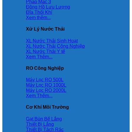
Phao Mac 3
Đồng Hồ Lưu Lượng
Đĩa Thổi Khí
Xem thêm...
Xử Lý Nước Thải
XL Nước Thải Sinh Hoạt
XL Nước Thải Công Nghiệp
XL Nước Thải Y tế
Xem Thêm...
RO Công Nghiệp
Máy Lọc RO 500L
Máy Lọc RO 1000L
Máy Lọc RO 2000L
Xem Thêm...
Cơ Khí Môi Trường
Gạt Bùn Bể Lắng
Thiết Bị Lắng
Thiết Bị Tách Rác