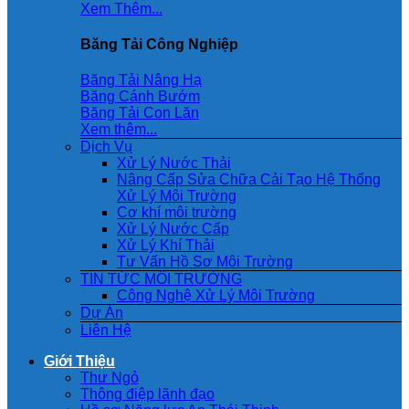
Xem Thêm...
Băng Tải Công Nghiệp
Băng Tải Nâng Hạ
Băng Cánh Bướm
Băng Tải Con Lăn
Xem thêm...
Dịch Vụ
Xử Lý Nước Thải
Nâng Cấp Sửa Chữa Cải Tạo Hệ Thống
Xử Lý Môi Trường
Cơ khí môi trường
Xử Lý Nước Cấp
Xử Lý Khí Thải
Tư Vấn Hồ Sơ Môi Trường
TIN TỨC MÔI TRƯỜNG
Công Nghệ Xử Lý Môi Trường
Dự Án
Liên Hệ
Giới Thiệu
Thư Ngỏ
Thông điệp lãnh đạo