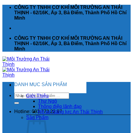
Chuyển
CÔNG TY TNHH CƠ KHÍ MÔI TRƯỜNG AN THÁI
đến
THỊNH - 62/16K, Ấp 3, Bà Điểm, Thành Phố Hồ Chí
nội
Minh
dung
CÔNG TY TNHH CƠ KHÍ MÔI TRƯỜNG AN THÁI
THỊNH - 62/16K, Ấp 3, Bà Điểm, Thành Phố Hồ Chí
Minh
DANH MỤC SẢN PHẨM
Tìm
Giới Thiệu
kiếm:
Thư Ngỏ
Thông điệp lãnh đạo
Hotline: 093.773.22.97
Hồ sơ Năng lực An Thái Thịnh
Sản Phẩm