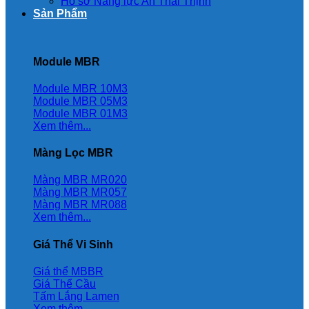
Hồ sơ Năng lực An Thái Thịnh
Sản Phẩm
Module MBR
Module MBR 10M3
Module MBR 05M3
Module MBR 01M3
Xem thêm...
Màng Lọc MBR
Màng MBR MR020
Màng MBR MR057
Màng MBR MR088
Xem thêm...
Giá Thể Vi Sinh
Giá thể MBBR
Giá Thể Cầu
Tấm Lắng Lamen
Xem thêm...