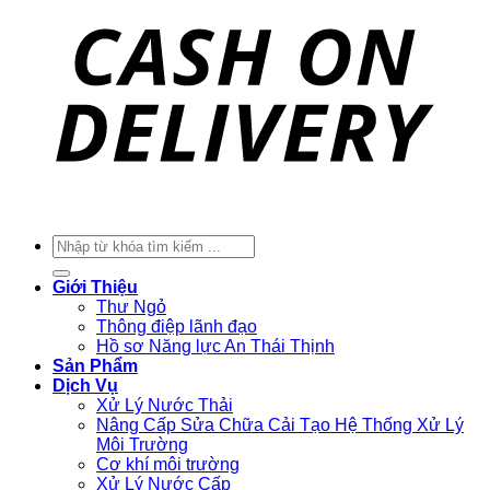
Tìm
kiếm:
Giới Thiệu
Thư Ngỏ
Thông điệp lãnh đạo
Hồ sơ Năng lực An Thái Thịnh
Sản Phẩm
Dịch Vụ
Xử Lý Nước Thải
Nâng Cấp Sửa Chữa Cải Tạo Hệ Thống Xử Lý
Môi Trường
Cơ khí môi trường
Xử Lý Nước Cấp