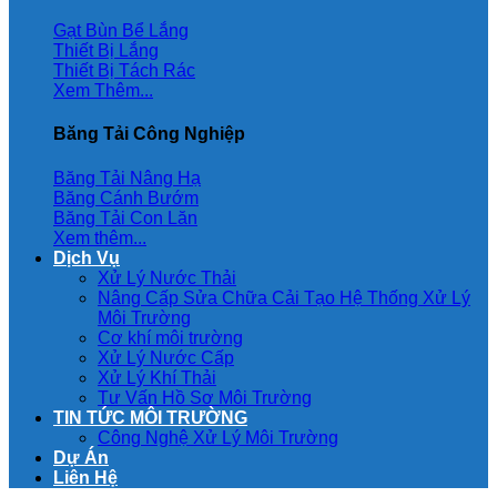
Gạt Bùn Bể Lắng
Thiết Bị Lắng
Thiết Bị Tách Rác
Xem Thêm...
Băng Tải Công Nghiệp
Băng Tải Nâng Hạ
Băng Cánh Bướm
Băng Tải Con Lăn
Xem thêm...
Dịch Vụ
Xử Lý Nước Thải
Nâng Cấp Sửa Chữa Cải Tạo Hệ Thống Xử Lý
Môi Trường
Cơ khí môi trường
Xử Lý Nước Cấp
Xử Lý Khí Thải
Tư Vấn Hồ Sơ Môi Trường
TIN TỨC MÔI TRƯỜNG
Công Nghệ Xử Lý Môi Trường
Dự Án
Liên Hệ