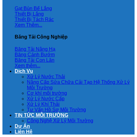
Gạt Bùn Bể Lắng
Thiết Bị Lắng
Thiết Bị Tách Rác
Xem Thêm...
Băng Tải Công Nghiệp
Băng Tải Nâng Hạ
Băng Cánh Bướm
Băng Tải Con Lăn
Xem thêm...
Dịch Vụ
Xử Lý Nước Thải
Nâng Cấp Sửa Chữa Cải Tạo Hệ Thống Xử Lý
Môi Trường
Cơ khí môi trường
Xử Lý Nước Cấp
Xử Lý Khí Thải
Tư Vấn Hồ Sơ Môi Trường
TIN TỨC MÔI TRƯỜNG
Công Nghệ Xử Lý Môi Trường
Dự Án
Liên Hệ