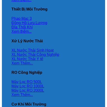
Thiết Bị Môi Trường
Phao Mac 3
Đồng Hồ Lưu Lượng
Đĩa Thổi Khí
Xem thêm...
Xử Lý Nước Thải
XL Nước Thải Sinh Hoạt
XL Nước Thải Công Nghiệp
XL Nước Thải Y tế
Xem Thêm...
RO Công Nghiệp
Máy Lọc RO 500L
Máy Lọc RO 1000L
Máy Lọc RO 2000L
Xem Thêm...
Cơ Khí Môi Trường