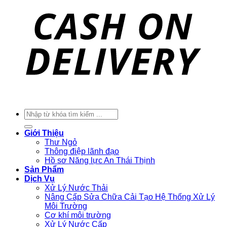
Tìm
kiếm:
Giới Thiệu
Thư Ngỏ
Thông điệp lãnh đạo
Hồ sơ Năng lực An Thái Thịnh
Sản Phẩm
Dịch Vụ
Xử Lý Nước Thải
Nâng Cấp Sửa Chữa Cải Tạo Hệ Thống Xử Lý
Môi Trường
Cơ khí môi trường
Xử Lý Nước Cấp