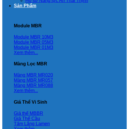
Hồ sơ Năng lực An Thái Thịnh
Sản Phẩm
Module MBR
Module MBR 10M3
Module MBR 05M3
Module MBR 01M3
Xem thêm...
Màng Lọc MBR
Màng MBR MR020
Màng MBR MR057
Màng MBR MR088
Xem thêm...
Giá Thể Vi Sinh
Giá thể MBBR
Giá Thể Cầu
Tấm Lắng Lamen
Xem thêm...