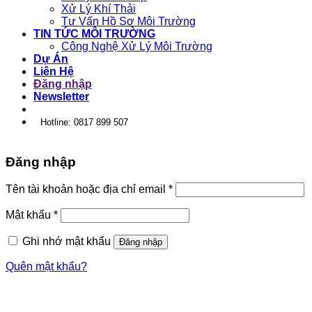
Xử Lý Khí Thải
Tư Vấn Hồ Sơ Môi Trường
TIN TỨC MÔI TRƯỜNG
Công Nghệ Xử Lý Môi Trường
Dự Án
Liên Hệ
Đăng nhập
Newsletter
Hotline: 0817 899 507
Đăng nhập
Tên tài khoản hoặc địa chỉ email
*
Mật khẩu
*
Ghi nhớ mật khẩu
Đăng nhập
Quên mật khẩu?