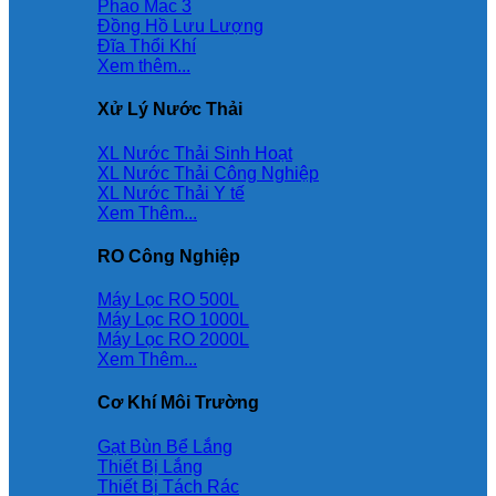
Phao Mac 3
Đồng Hồ Lưu Lượng
Đĩa Thổi Khí
Xem thêm...
Xử Lý Nước Thải
XL Nước Thải Sinh Hoạt
XL Nước Thải Công Nghiệp
XL Nước Thải Y tế
Xem Thêm...
RO Công Nghiệp
Máy Lọc RO 500L
Máy Lọc RO 1000L
Máy Lọc RO 2000L
Xem Thêm...
Cơ Khí Môi Trường
Gạt Bùn Bể Lắng
Thiết Bị Lắng
Thiết Bị Tách Rác