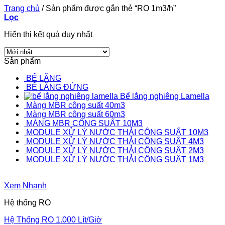
Trang chủ
/
Sản phẩm được gắn thẻ “RO 1m3/h”
Lọc
Hiển thị kết quả duy nhất
Sản phẩm
BỂ LẮNG
BỂ LẮNG ĐỨNG
Bể lắng nghiêng Lamella
Màng MBR công suất 40m3
Màng MBR công suất 60m3
MÀNG MBR CÔNG SUẤT 10M3
MODULE XỬ LÝ NƯỚC THẢI CÔNG SUẤT 10M3
MODULE XỬ LÝ NƯỚC THẢI CÔNG SUẤT 4M3
MODULE XỬ LÝ NƯỚC THẢI CÔNG SUẤT 2M3
MODULE XỬ LÝ NƯỚC THẢI CÔNG SUẤT 1M3
Xem Nhanh
Hệ thống RO
Hệ Thống RO 1.000 Lít/Giờ