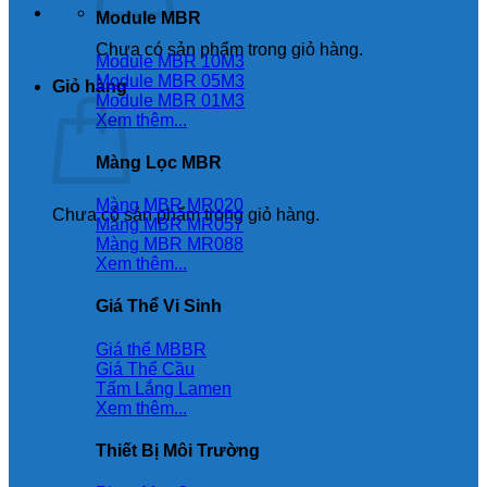
Module MBR
Chưa có sản phẩm trong giỏ hàng.
Module MBR 10M3
Module MBR 05M3
Giỏ hàng
Module MBR 01M3
Xem thêm...
Màng Lọc MBR
Màng MBR MR020
Chưa có sản phẩm trong giỏ hàng.
Màng MBR MR057
Màng MBR MR088
Xem thêm...
Giá Thể Vi Sinh
Giá thể MBBR
Giá Thể Cầu
Tấm Lắng Lamen
Xem thêm...
Thiết Bị Môi Trường