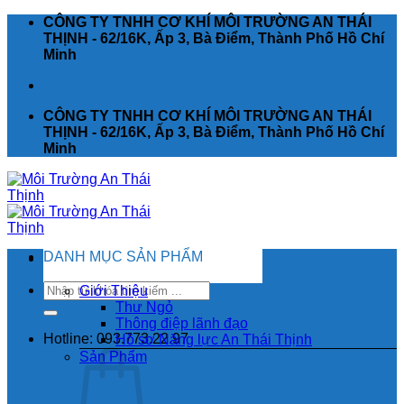
Chuyển
CÔNG TY TNHH CƠ KHÍ MÔI TRƯỜNG AN THÁI
đến
THỊNH - 62/16K, Ấp 3, Bà Điểm, Thành Phố Hồ Chí
nội
Minh
dung
CÔNG TY TNHH CƠ KHÍ MÔI TRƯỜNG AN THÁI
THỊNH - 62/16K, Ấp 3, Bà Điểm, Thành Phố Hồ Chí
Minh
DANH MỤC SẢN PHẨM
Tìm
Giới Thiệu
kiếm:
Thư Ngỏ
Thông điệp lãnh đạo
Hotline: 093.773.22.97
Hồ sơ Năng lực An Thái Thịnh
Sản Phẩm