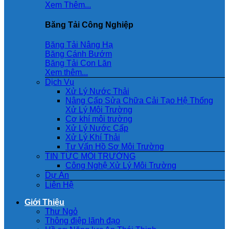
Xem Thêm...
Băng Tải Công Nghiệp
Băng Tải Nâng Hạ
Băng Cánh Bướm
Băng Tải Con Lăn
Xem thêm...
Dịch Vụ
Xử Lý Nước Thải
Nâng Cấp Sửa Chữa Cải Tạo Hệ Thống
Xử Lý Môi Trường
Cơ khí môi trường
Xử Lý Nước Cấp
Xử Lý Khí Thải
Tư Vấn Hồ Sơ Môi Trường
TIN TỨC MÔI TRƯỜNG
Công Nghệ Xử Lý Môi Trường
Dự Án
Liên Hệ
Giới Thiệu
Thư Ngỏ
Thông điệp lãnh đạo