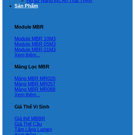
Hồ sơ Năng lực An Thái Thịnh
Sản Phẩm
Module MBR
Module MBR 10M3
Module MBR 05M3
Module MBR 01M3
Xem thêm...
Màng Lọc MBR
Màng MBR MR020
Màng MBR MR057
Màng MBR MR088
Xem thêm...
Giá Thể Vi Sinh
Giá thể MBBR
Giá Thể Cầu
Tấm Lắng Lamen
Xem thêm...