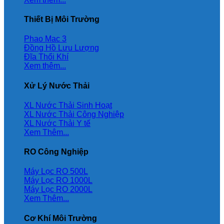
Thiết Bị Môi Trường
Phao Mac 3
Đồng Hồ Lưu Lượng
Đĩa Thổi Khí
Xem thêm...
Xử Lý Nước Thải
XL Nước Thải Sinh Hoạt
XL Nước Thải Công Nghiệp
XL Nước Thải Y tế
Xem Thêm...
RO Công Nghiệp
Máy Lọc RO 500L
Máy Lọc RO 1000L
Máy Lọc RO 2000L
Xem Thêm...
Cơ Khí Môi Trường