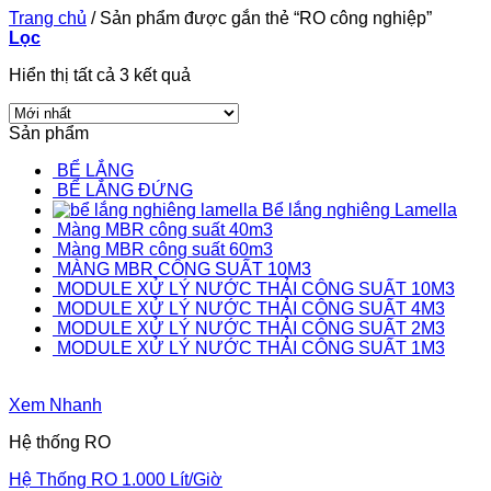
Trang chủ
/
Sản phẩm được gắn thẻ “RO công nghiệp”
Lọc
Hiển thị tất cả 3 kết quả
Sản phẩm
BỂ LẮNG
BỂ LẮNG ĐỨNG
Bể lắng nghiêng Lamella
Màng MBR công suất 40m3
Màng MBR công suất 60m3
MÀNG MBR CÔNG SUẤT 10M3
MODULE XỬ LÝ NƯỚC THẢI CÔNG SUẤT 10M3
MODULE XỬ LÝ NƯỚC THẢI CÔNG SUẤT 4M3
MODULE XỬ LÝ NƯỚC THẢI CÔNG SUẤT 2M3
MODULE XỬ LÝ NƯỚC THẢI CÔNG SUẤT 1M3
Xem Nhanh
Hệ thống RO
Hệ Thống RO 1.000 Lít/Giờ