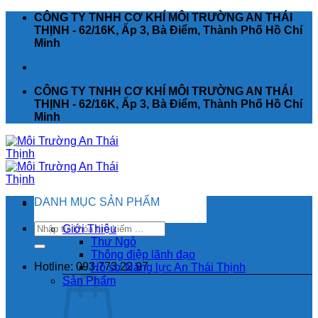
Chuyển
CÔNG TY TNHH CƠ KHÍ MÔI TRƯỜNG AN THÁI
đến
THỊNH - 62/16K, Ấp 3, Bà Điểm, Thành Phố Hồ Chí
nội
Minh
dung
CÔNG TY TNHH CƠ KHÍ MÔI TRƯỜNG AN THÁI
THỊNH - 62/16K, Ấp 3, Bà Điểm, Thành Phố Hồ Chí
Minh
DANH MỤC SẢN PHẨM
Tìm
Giới Thiệu
kiếm:
Thư Ngỏ
Thông điệp lãnh đạo
Hotline: 093.773.22.97
Hồ sơ Năng lực An Thái Thịnh
Sản Phẩm