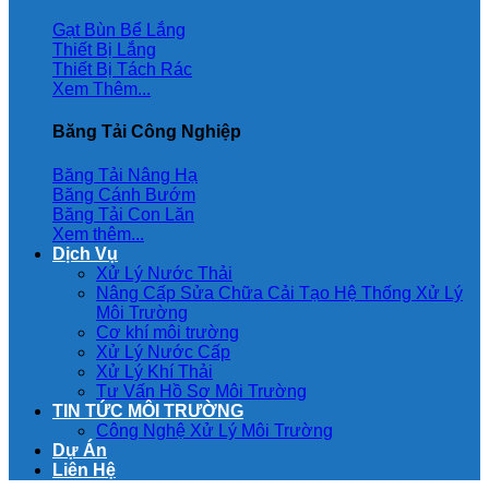
Gạt Bùn Bể Lắng
Thiết Bị Lắng
Thiết Bị Tách Rác
Xem Thêm...
Băng Tải Công Nghiệp
Băng Tải Nâng Hạ
Băng Cánh Bướm
Băng Tải Con Lăn
Xem thêm...
Dịch Vụ
Xử Lý Nước Thải
Nâng Cấp Sửa Chữa Cải Tạo Hệ Thống Xử Lý
Môi Trường
Cơ khí môi trường
Xử Lý Nước Cấp
Xử Lý Khí Thải
Tư Vấn Hồ Sơ Môi Trường
TIN TỨC MÔI TRƯỜNG
Công Nghệ Xử Lý Môi Trường
Dự Án
Liên Hệ