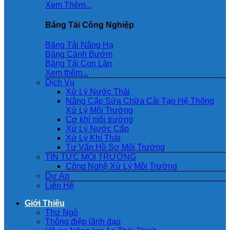
Xem Thêm...
Băng Tải Công Nghiệp
Băng Tải Nâng Hạ
Băng Cánh Bướm
Băng Tải Con Lăn
Xem thêm...
Dịch Vụ
Xử Lý Nước Thải
Nâng Cấp Sửa Chữa Cải Tạo Hệ Thống
Xử Lý Môi Trường
Cơ khí môi trường
Xử Lý Nước Cấp
Xử Lý Khí Thải
Tư Vấn Hồ Sơ Môi Trường
TIN TỨC MÔI TRƯỜNG
Công Nghệ Xử Lý Môi Trường
Dự Án
Liên Hệ
Giới Thiệu
Thư Ngỏ
Thông điệp lãnh đạo