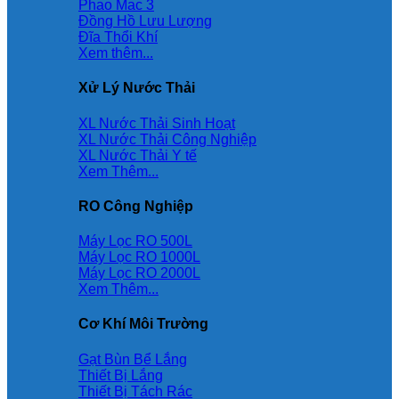
Phao Mac 3
Đồng Hồ Lưu Lượng
Đĩa Thổi Khí
Xem thêm...
Xử Lý Nước Thải
XL Nước Thải Sinh Hoạt
XL Nước Thải Công Nghiệp
XL Nước Thải Y tế
Xem Thêm...
RO Công Nghiệp
Máy Lọc RO 500L
Máy Lọc RO 1000L
Máy Lọc RO 2000L
Xem Thêm...
Cơ Khí Môi Trường
Gạt Bùn Bể Lắng
Thiết Bị Lắng
Thiết Bị Tách Rác