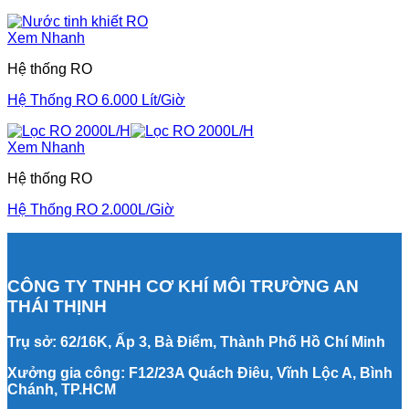
Xem Nhanh
Hệ thống RO
Hệ Thống RO 6.000 Lít/Giờ
Xem Nhanh
Hệ thống RO
Hệ Thống RO 2.000L/Giờ
CÔNG TY TNHH CƠ KHÍ MÔI TRƯỜNG AN
THÁI THỊNH
Trụ sở: 62/16K, Ấp 3, Bà Điểm, Thành Phố Hồ Chí Minh
Xưởng gia công: F12/23A Quách Điêu, Vĩnh Lộc A, Bình
Chánh, TP.HCM