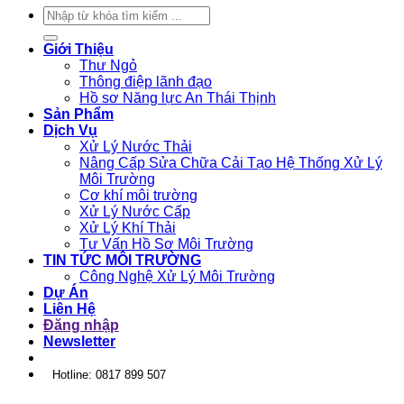
Tìm
kiếm:
Giới Thiệu
Thư Ngỏ
Thông điệp lãnh đạo
Hồ sơ Năng lực An Thái Thịnh
Sản Phẩm
Dịch Vụ
Xử Lý Nước Thải
Nâng Cấp Sửa Chữa Cải Tạo Hệ Thống Xử Lý
Môi Trường
Cơ khí môi trường
Xử Lý Nước Cấp
Xử Lý Khí Thải
Tư Vấn Hồ Sơ Môi Trường
TIN TỨC MÔI TRƯỜNG
Công Nghệ Xử Lý Môi Trường
Dự Án
Liên Hệ
Đăng nhập
Newsletter
Hotline: 0817 899 507