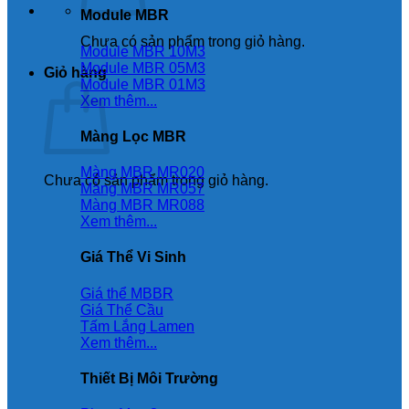
Module MBR
Chưa có sản phẩm trong giỏ hàng.
Module MBR 10M3
Module MBR 05M3
Giỏ hàng
Module MBR 01M3
Xem thêm...
Màng Lọc MBR
Màng MBR MR020
Chưa có sản phẩm trong giỏ hàng.
Màng MBR MR057
Màng MBR MR088
Xem thêm...
Giá Thể Vi Sinh
Giá thể MBBR
Giá Thể Cầu
Tấm Lắng Lamen
Xem thêm...
Thiết Bị Môi Trường