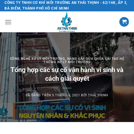
Chuyển
CÔNG TY TNHH CƠ KHÍ MÔI TRƯỜNG AN THÁI THỊNH - 62/16K, ẤP 3,
BÀ ĐIỂM, THÀNH PHỐ HỒ CHÍ MINH
đến
nội
dung
CÔNG NGHỆ XỬ LÝ MÔI TRƯỜNG
,
NÂNG CẤP SỬA CHỮA CẢI TẠO HỆ
THỐNG XỬ LÝ MÔI TRƯỜNG
Tổng hợp các sự cố vận hành vi sinh và
cách giải quyết
ĐÃ ĐĂNG TRÊN
5 THÁNG 6, 2021
BỞI
THÁI THỊNH