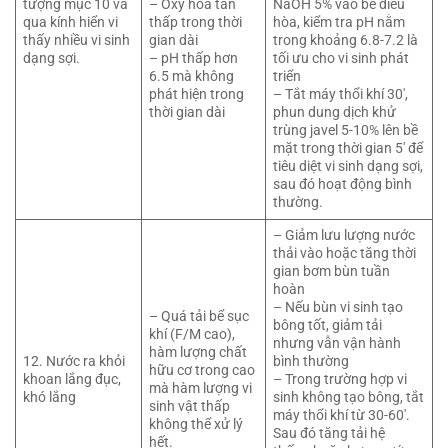
tượng mục 10 và
– Oxy hòa tan
NaOH 5% vào bể điều
qua kính hiển vi
thấp trong thời
hòa, kiểm tra pH nằm
thấy nhiều vi sinh
gian dài
trong khoảng 6.8-7.2 là
dạng sợi.
– pH thấp hơn
tối ưu cho vi sinh phát
6.5 mà không
triển
phát hiện trong
– Tắt máy thổi khí 30′,
thời gian dài
phun dung dịch khử
trùng javel 5-10% lên bề
mặt trong thời gian 5′ để
tiêu diệt vi sinh dạng sợi,
sau đó hoạt động bình
thường.
– Giảm lưu lượng nước
thải vào hoặc tăng thời
gian bơm bùn tuần
hoàn
– Nếu bùn vi sinh tạo
– Quá tải bể sục
bông tốt, giảm tải
khí (F/M cao),
nhưng vẫn vận hành
hàm lượng chất
12. Nước ra khỏi
bình thường
hữu cơ trong cao
khoan lắng đục,
– Trong trường hợp vi
mà hàm lượng vi
khó lắng
sinh không tạo bông, tắt
sinh vật thấp
máy thổi khí từ 30-60′.
không thể xử lý
Sau đó tăng tải hệ
hết.