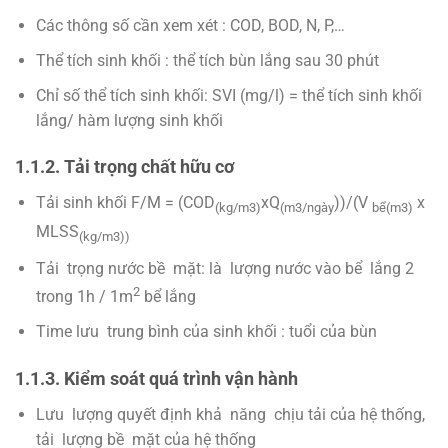
Các thông số cần xem xét : COD, BOD, N, P,…
Thể tích sinh khối : thể tích bùn lắng sau 30 phút
Chỉ số thể tích sinh khối: SVI (mg/l) = thể tích sinh khối
lắng/ hàm lượng sinh khối
1.1.2. Tải trọng chất hữu cơ
Tải sinh khối F/M = (COD
xQ
))/(V
x
(kg/m3)
(m3/ngày
bể(m3)
MLSS
(kg/m3))
Tải trọng nước bề mặt: là lượng nước vào bể lắng 2
2
trong 1h / 1m
bể lắng
Time lưu trung bình của sinh khối : tuổi của bùn
1.1.3. Kiểm soát quá trình vận hành
Lưu lượng quyết định khả năng chịu tải của hệ thống,
tải lượng bề mặt của hệ thống