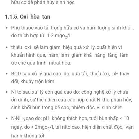
hữu cơ dễ phân hủy sinh học
1.1.5. Oxi hòa tan
Phụ thuộc vào tải trọng hữu cơ và hàm lượng sinh khối .
do thích hợp từ 1-2 mgo
/l
2
thiếu oxi sẽ làm giảm hiệu quả xử lý, xuất hiện vi
khuẩn hình que, nấm, làm giảm khả năng lắng làm
ức chế quá trình nitrat hóa.
BOD sau xử lý quá cao do: quá tải, thiếu ôxi, pH thay
đổi, khuấy trộn kém.
Ni tơ sau xử lý còn quá cao do: công nghệ xử lý chưa
ổn định, sự hiện diện của các hợp chất N khó phân hủy,
sinh khối bùn trong bể cao, nhiễm độc, vi sinh chết.
N-NH
cao do: pH không thích hợp, tuổi bùn thấp < 10
3
ngày. do < 2mgo
/l, tải nitơ cao, hiện diện chất độc, vận
2
hành không tốt.