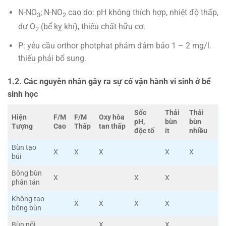
N-NO
; N-NO
cao do: pH không thích hợp, nhiệt độ thấp,
3
2
dư O
(bể kỵ khí), thiếu chất hữu cơ.
2
P: yêu cầu orthor photphat phảm đảm bảo 1 – 2 mg/l.
thiếu phải bổ sung.
1.2. Các nguyên nhân gây ra sự cố vận hành vi sinh ở bể
sinh học
Sốc
Thải
Thải
Hiện
F/M
F/M
Oxy hòa
pH,
bùn
bùn
Tượng
Cao
Thấp
tan thấp
độc tố
ít
nhiều
Bùn tạo
X
X
X
X
X
búi
Bông bùn
X
X
X
phân tán
Không tạo
X
X
X
X
bông bùn
Bùn nổi
X
X