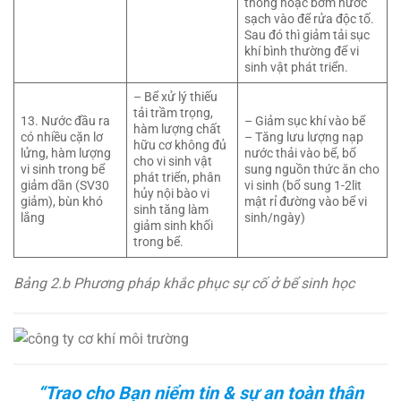
thống hoặc bơm nước
sạch vào để rửa độc tố.
Sau đó thì giảm tải sục
khí bình thường để vi
sinh vật phát triển.
– Bể xử lý thiếu
tải trầm trọng,
13. Nước đầu ra
– Giảm sục khí vào bể
hàm lượng chất
có nhiều cặn lơ
– Tăng lưu lượng nạp
hữu cơ không đủ
lửng, hàm lượng
nước thải vào bể, bổ
cho vi sinh vật
vi sinh trong bể
sung nguồn thức ăn cho
phát triển, phân
giảm dần (SV30
vi sinh (bổ sung 1-2lit
hủy nội bào vi
giảm), bùn khó
mật rỉ đường vào bể vi
sinh tăng làm
lắng
sinh/ngày)
giảm sinh khối
trong bể.
Bảng 2.b Phương pháp khắc phục sự cố ở bể sinh học
“Trao cho Bạn niểm tin & sự an toàn thân