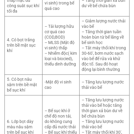
thấp mặc dù
– Tăng thời gian xả bùn
vi sinh) trong bể
công suât sục khí
dư về bể chứa bùn
quá cao
tối đa
– Giảm lượng nước thải
– Tải lượng hữu
vào bể
cơ quá cao
– Tăng thời gian tuần
(COD,BOD)
hoàn bùn từ bể lắng về
4. Có bọt trắng
– MLSS (Mật độ
bể sinh học
trên bề mặt sục
vi sinh) thấp
– Tắt máy thổi khí trong
khí
– Nhiễm độc( kim
30-60′, bơm nước sạch
loại và biocied),
vào bể để rửa và khử
thiếu dinh dưỡng
độc tố. Sau đó hoạt
động lại bình thường
5. Có bọt nâu
-Mật độ vi sinh
– Tăng lưu lượng nước
sậm trên bề mặt
cao
thải vào bể
bể sục khí
– Tăng lưu lượng nước
thải vào bể hoặc tăng
– Bể sục khí ở
thời gian xả bùn dư về
chế độ non tải,
bể chứa bùn
6. Lớp bọt dày
do không cung
– Tăng lưu lượng nước
màu nâu sậm
cấp đủ nước thải
thải vào bể
trên bể sục khí
– Bể sục khí thiếu
– Tắt máy thổi khí 30′,