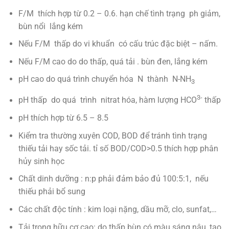
F/M thích hợp từ 0.2 – 0.6. hạn chế tình trạng ph giảm,
bùn nổi lắng kém
Nếu F/M thấp do vi khuẩn có cấu trúc đặc biệt – nấm.
Nếu F/M cao do do thấp, quá tải . bùn đen, lắng kém
pH cao do quá trình chuyển hóa N thành N-NH
3
3-
pH thấp do quá trình nitrat hóa, hàm lượng HCO
thấp
pH thích hợp từ 6.5 – 8.5
Kiểm tra thường xuyên COD, BOD để tránh tình trạng
thiếu tải hay sốc tải. tỉ số BOD/COD>0.5 thích hợp phân
hủy sinh học
Chất dinh dưỡng : n:p phải đảm bảo đủ 100:5:1, nếu
thiếu phải bổ sung
Các chất độc tính : kim loại nặng, dầu mỡ, clo, sunfat,…
Tải trọng hữu cơ cao: do thấp bùn có màu sáng nâu, tạo