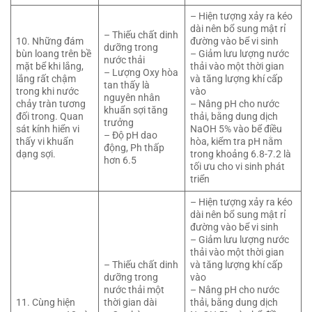
– Hiện tượng xảy ra kéo
dài nên bổ sung mật rỉ
– Thiếu chất dinh
10. Những đám
đường vào bể vi sinh
dưỡng trong
bùn loang trên bề
– Giảm lưu lượng nước
nước thải
mặt bể khi lắng,
thải vào một thời gian
– Lượng Oxy hòa
lắng rất chậm
và tăng lượng khí cấp
tan thấy là
trong khi nước
vào
nguyên nhân
chảy tràn tương
– Nâng pH cho nước
khuẩn sợi tăng
đối trong. Quan
thải, bằng dung dịch
trưởng
sát kính hiển vi
NaOH 5% vào bể điều
– Độ pH dao
thấy vi khuẩn
hòa, kiểm tra pH nằm
động, Ph thấp
dạng sợi.
trong khoảng 6.8-7.2 là
hơn 6.5
tối ưu cho vi sinh phát
triển
– Hiện tượng xảy ra kéo
dài nên bổ sung mật rỉ
đường vào bể vi sinh
– Giảm lưu lượng nước
thải vào một thời gian
– Thiếu chất dinh
và tăng lượng khí cấp
dưỡng trong
vào
nước thải một
– Nâng pH cho nước
11. Cùng hiện
thời gian dài
thải, bằng dung dịch