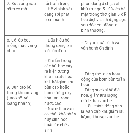
7. Bọt vàng nâu
tải trầm trọng
phun dung dịch javel
sậm có mỡ
– Hệ vi sinh vật
khử trungd 5-10% lên bề
dạng sợi phát
mặt trong thời gian 5′ để
triển mạnh
tiêu diệt vi sinh dạng sợi,
sau đó hoạt động lại
bình thường.
8. Có lớp bọt
– Dấu hiệu hệ
– Duy trì quá trình và
mỏng màu vàng
thống đang làm
vận hành ổn định
nhạt
việc ổn định
– Khí lẫn trong
các búi hay xảy
ra hiện tượng
– Tăng thời gian hoạt
khử nitrate hóa
động của bơm bùn tuần
khi thời gian lưu
hoàn
9. Bùn tạo búi
bùn cao hoặc
– Tăng sục khí bể điều
trong khoan lắng
hàm lượng oxy
hòa, giảm lưu lượng
(tạo khối và
hòa tan trong
nước thải vào bể.
loang nhanh)
nước cao.
– Điều chỉnh đóng nhỏ
– Nước thải vào
lại van cấp khí, giảm lưu
có chất khó phân
lượng khí cấp vào bể
hủy sinh học
hoặc ức chế vi
sinh