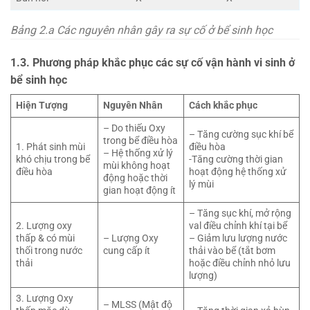
Bảng 2.a Các nguyên nhân gây ra sự cố ở bể sinh học
1.3. Phương pháp khắc phục các sự cố vận hành vi sinh ở
bể sinh học
Hiện Tượng
Nguyên Nhân
Cách khắc phục
– Do thiếu Oxy
– Tăng cường sục khí bể
trong bể điều hòa
1. Phát sinh mùi
điều hòa
– Hệ thống xử lý
khó chịu trong bể
-Tăng cường thời gian
mùi không hoạt
điều hòa
hoạt động hệ thống xử
động hoặc thời
lý mùi
gian hoạt động ít
– Tăng sục khí, mở rộng
2. Lượng oxy
val điều chỉnh khí tại bể
thấp & có mùi
– Lượng Oxy
– Giảm lưu lượng nước
thối trong nước
cung cấp ít
thải vào bể (tắt bơm
thải
hoặc điều chỉnh nhỏ lưu
lượng)
3. Lượng Oxy
– MLSS (Mật độ